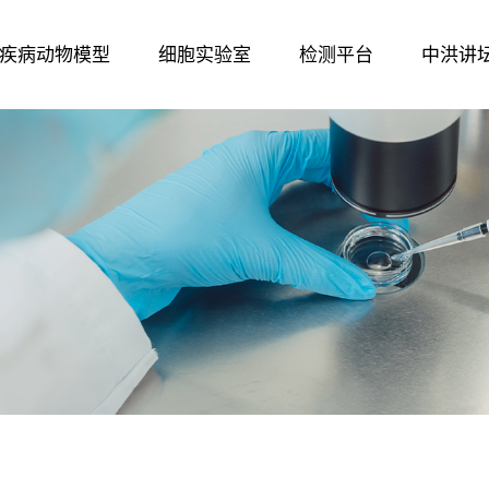
疾病动物模型
细胞实验室
检测平台
中洪讲