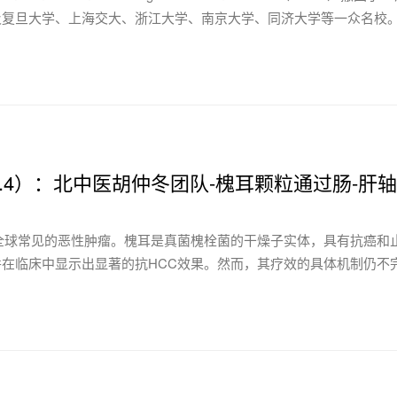
及复旦大学、上海交大、浙江大学、南京大学、同济大学等一众名校
F=11.4）：北中医胡仲冬团队-槐耳颗粒通过肠-
球常见的恶性肿瘤。槐耳是真菌槐栓菌的干燥子实体，具有抗癌和止血特性
在临床中显示出显著的抗HCC效果。然而，其疗效的具体机制仍不完全