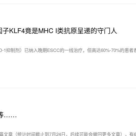
子KLF4竟是MHC I类抗原呈递的守门人
1抑制剂）已纳入晚期ESCC的一线治疗，但高达60%-70%的患者
等……
s （IF=8.7）撤回了64篇文章（统计时间截止到7月24日，后续可能会撤回更多文章），