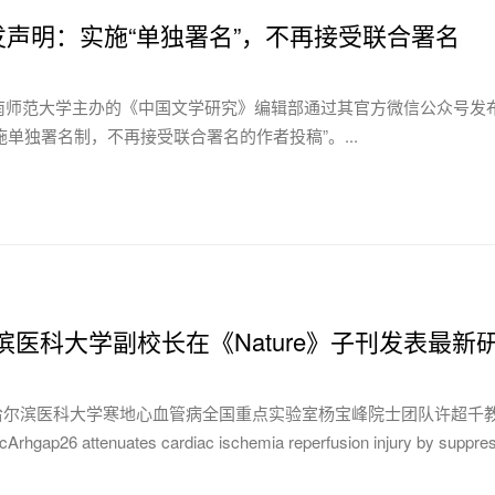
声明：实施“单独署名”，不再接受联合署名
由湖南师范大学主办的《中国文学研究》编辑部通过其官方微信公众号发布
施单独署名制，不再接受联合署名的作者投稿”。...
哈尔滨医科大学副校长在《Nature》子刊发表最新
日，哈尔滨医科大学寒地心血管病全国重点实验室杨宝峰院士团队许超千教授课题组在 《Natu
rhgap26 attenuates cardiac ischemia reperfusion injury by suppre