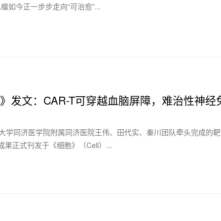
如今正一步步走向“可治愈”...
ll》发文：CAR-T可穿越血脑屏障，难治性神
科技大学同济医学院附属同济医院王伟、田代实、秦川团队牵头完成的靶向
果正式刊发于《细胞》（Cell）...