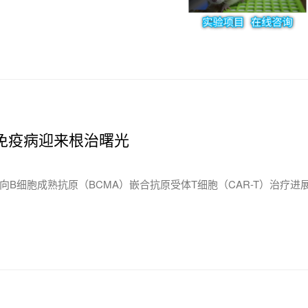
经免疫病迎来根治曙光
B细胞成熟抗原（BCMA）嵌合抗原受体T细胞（CAR-T）治疗进