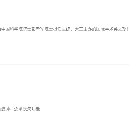
, JCR）。由中国科学院院士彭孝军院士担任主编、大工主办的国际学术英文
肿、逐渐丧失功能...