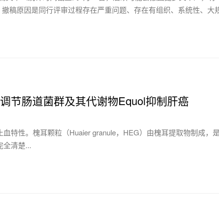
。撤稿原因是同行评审过程存在严重问题、存在有组织、系统性、大
肝轴调节肠道菌群及其代谢物Equol抑制肝癌
。槐耳颗粒（Huaier granule，HEG）由槐耳提取物制成，
清楚...