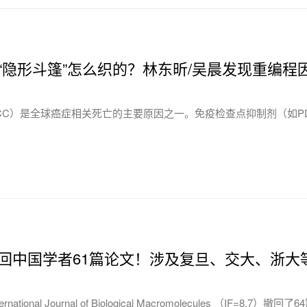
瘤的“隐形斗篷”怎么织的？林东昕/吴晨发现重编程因
CC）是全球癌症相关死亡的主要原因之一。免疫检查点抑制剂（如PD-
撤回中国学者61篇论文！涉及复旦、交大、浙大
ernational Journal of Biological Macromolecule