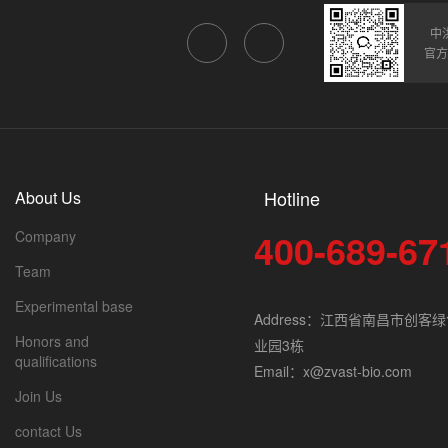
中
官方
Hotline
About Us
400-689-67
Company
Team
Experimental base
Address：江西省南昌市创客
Honors and
业园3栋
qualifications
Email：x@zvast-bio.com
Join Us
contact Us