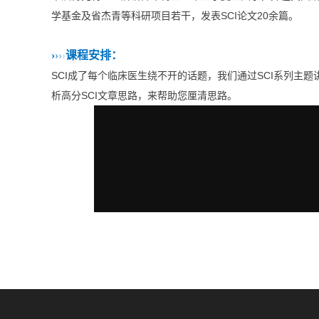
学基金及省杰青等科研项目若干，发表SCI论文20余篇。
›
›
›
›
课程安排：
SCI成了每个临床医生绕不开的话题，我们通过SCI系列主题
析高分SCI文章思路，来帮助您厘清思路。