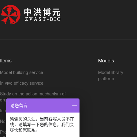
Items
Models
Model building service
Model library
platform
In vivo efficacy service
Study on the action mechanism of
drugs
请您留言
In vivo PK
感谢您的关注，当前客服人员不在
Non GLP safety assessment
线，请填写一下您的信息，我们会
尽快和您联系。
Preliminary screening of in vitro