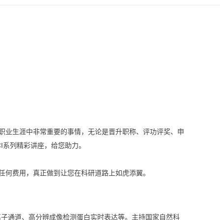
是职业生涯中非常重要的事情，无论是晋升职称、评功评奖、申
I系列精彩讲座，给您助力。
取任何费用，真正做到让您在科研道路上如虎添翼。
离子通道、高分辨成像检测蛋白实时表达等。主持国家自然科