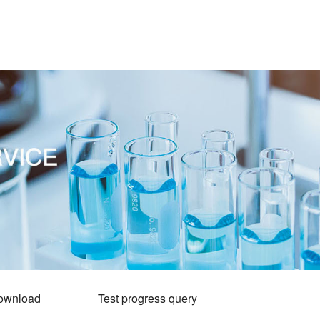
Home
Items
ownload
Test progress query