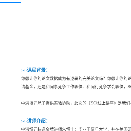
›
›
›
›
课程背景：
你想让你的论文数据成为有逻辑的完美论文吗？你想让你的论
请基金，还是和同事竞争工作职位、和同行竞争学会职位，S
中洪博元除了提供实验协助，此次的《SCI线上讲座》是我
›
›
›
›
讲师介绍：
中洪博元特邀金牌讲师朱博士：毕业于复旦大学，并在美国