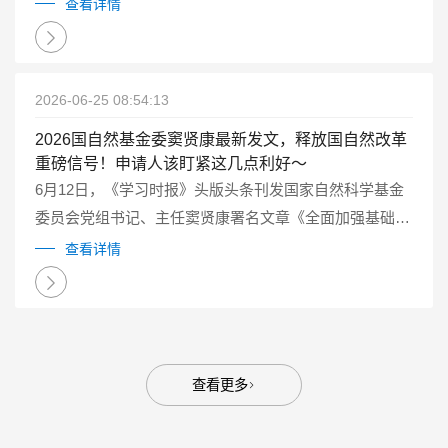
查看详情
2026-06-25 08:54:13
2026国自然基金委窦贤康最新发文，释放国自然改革
重磅信号！申请人该盯紧这几点利好～
6月12日，《学习时报》头版头条刊发国家自然科学基金
委员会党组书记、主任窦贤康署名文章《全面加强基础研
究 打牢科技强国建设根基》。这篇长文系统阐述了新时
查看详情
代“为什么要加强基础研究”“如何加强基础研究”等重大理
论和实践问题。...
查看更多