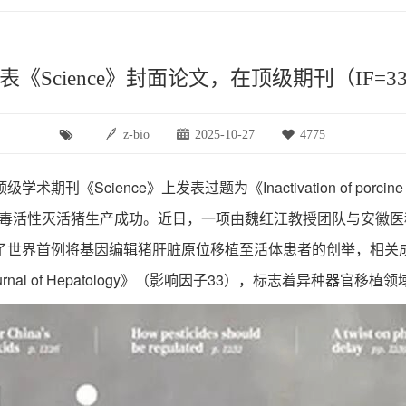
《Science》封面论文，在顶级期刊（IF=
z-bio
2025-10-27
4775
》上发表过题为《Inactivation of porcine endogenous 
病毒活性灭活猪生产成功。近日，一项由魏红江教授团队与安徽
因编辑猪肝脏原位移植至活体患者的创举，相关成果以题为“Geneticall
《Journal of Hepatology》（影响因子33），标志着异种器