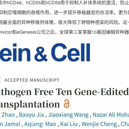
CD46、hCD55和hCD59用于抑制人补体系统的激活，防止细
效抑制巨噬细胞的吞噬作用，进一步提升移植器官的存活率。更
全面的异种移植供体猪，极大降低了跨物种感染的风险。这一成果也于20
ivicor和eGenesis公司之后，全球第三家掌握10基因编辑