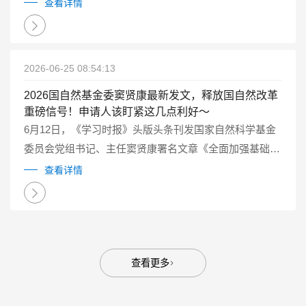
查看详情
2026-06-25 08:54:13
2026国自然基金委窦贤康最新发文，释放国自然改革
重磅信号！申请人该盯紧这几点利好～
6月12日，《学习时报》头版头条刊发国家自然科学基金
委员会党组书记、主任窦贤康署名文章《全面加强基础研
究 打牢科技强国建设根基》。这篇长文系统阐述了新时
查看详情
代“为什么要加强基础研究”“如何加强基础研究”等重大理
论和实践问题。...
查看更多