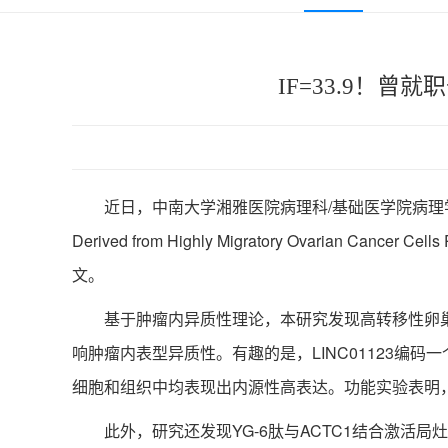
IF=33.9！
近日，中南大学湘雅医院病理科/基础医学院病理学系殷刚教授团队在 M
Derived from Highly Migratory Ovarian 
文。
基于肿瘤内异质性理论，本研究发现高转移性卵巢癌细
响肿瘤内表型异质性。有趣的是，LINC01123编码一个由59aa组成的
细胞和组织中均表现出内源性高表达。功能实验表明，LI
此外，研究还发现YG-6肽与ACTC1结合激活局灶粘