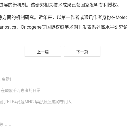
癌进展的新机制。该研究相关技术成果已获国家发明专利授权。
近年来，以第一作者或通讯作者身份在Molecular Cancer、Sig
iation、Theranostics、Oncogene等国际权威学术期刊发表系列高水平研
上一篇
下一篇
作启动！
正在颠覆千万患者的日常
因子KLF4竟是MHC I类抗原呈递的守门人
大等……