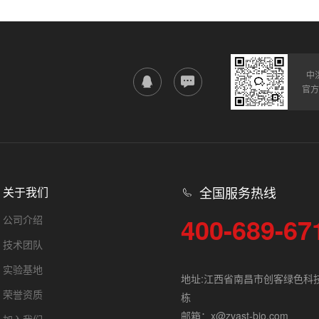
中
官方
全国服务热线
关于我们
400-689-67
公司介绍
技术团队
实验基地
地址:江西省南昌市创客绿色科
荣誉资质
栋
邮箱：x@zvast-bio.com