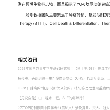
潜在预后生物标志物，而且揭示了YG-6肽驱动卵巢
殷刚教授团队主要聚焦于肿瘤转移、复发与耐药等方面的机制研究。
Therapy (STTT)、Cell Death & Different
相关资讯
2026年国自然青年学生基础研究项目（博士生项目）推荐工
被鼻塞、头疼纠缠一生？慢性鼻窦炎（CRS）的治疗变局，
IF=81！肿瘤的“隐形斗篷”怎么织的？林东昕/吴晨发现重编程
【元说自免】山一程水一程，SLE的哪畔行？
2区TOP期刊撤回中国学者61篇论文！涉及复旦、交大、浙