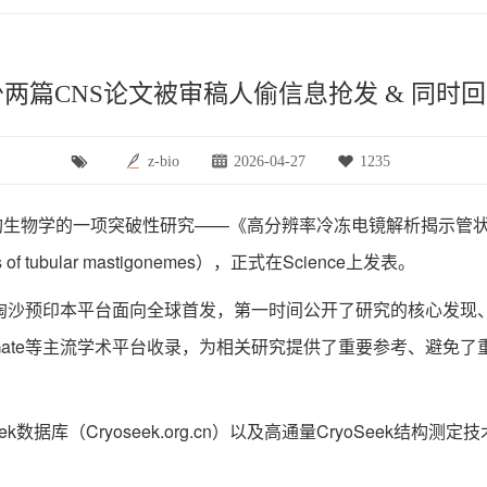
两篇CNS论文被审稿人偷信息抢发 & 同时回
z-bio
2026-04-27
1235
一项突破性研究——《高分辨率冷冻电镜解析揭示管状纤绒毛中结构N-和
nalysis of tubular mastigonemes），正式在Science上发表。
浪淘沙预印本平台面向全球首发，第一时间公开了研究的核心发现
esearchGate等主流学术平台收录，为相关研究提供了重要参考
库（Cryoseek.org.cn）以及高通量CryoSeek结构测