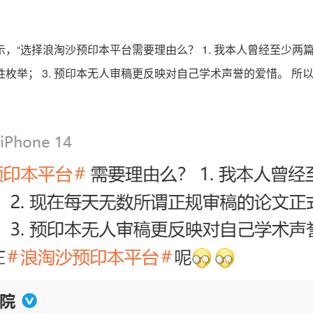
择浪淘沙预印本平台需要理由么？ 1. 我本人曾经至少两篇C
枚举； 3. 预印本无人审稿更反映对自己学术声誉的爱惜。 所