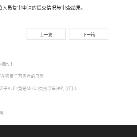
人员复审申请的提交情况与审查结果。
上一篇
下一篇
作启动！
正在颠覆千万患者的日常
因子KLF4竟是MHC I类抗原呈递的守门人
大等……