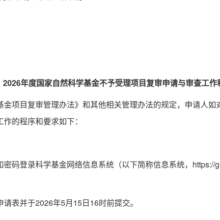
2026年度国家自然科学基金不予受理项目复审申请与审查工作
金项目复审管理办法》和其他相关管理办法的规定，申请人如对
工作的程序和要求如下：
学基金网络信息系统（以下简称信息系统，https://grants
并于2026年5月15日16时前提交。