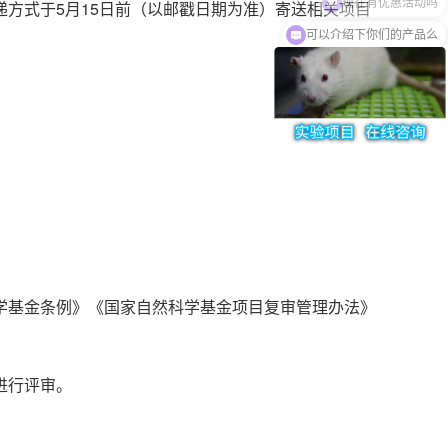
式于5月15日前（以邮戳日期为准）寄送相关项目
可以介绍下你们的产品么
基金条例》《国家自然科学基金项目复审管理办法》
进行评审。