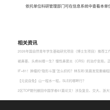
依托单位科研管理部门可在信息系统中查看本单位
相关资讯
2026年国自然青年学生基础研究项目（博士生项目）推荐工
被鼻塞、头疼纠缠一生？慢性鼻窦炎（CRS）的治疗变局，
IF=81！肿瘤的“隐形斗篷”怎么织的？林东昕/吴晨发现重编程
【元说自免】山一程水一程，SLE的哪畔行？
2区TOP期刊撤回中国学者61篇论文！涉及复旦、交大、浙