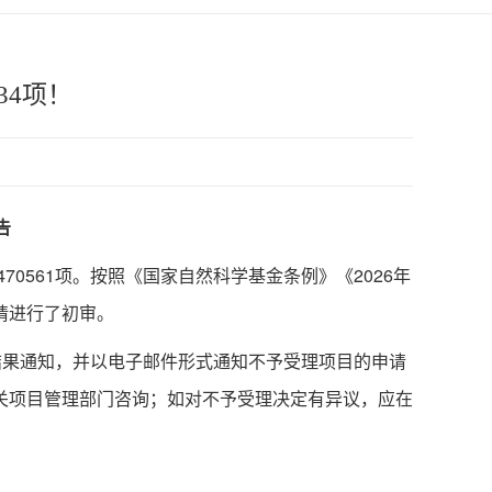
34项！
告
561项。按照《国家自然科学基金条例》《2026年
请进行了初审。
结果通知，并以电子邮件形式通知不予受理项目的申请
关项目管理部门咨询；如对不予受理决定有异议，应在