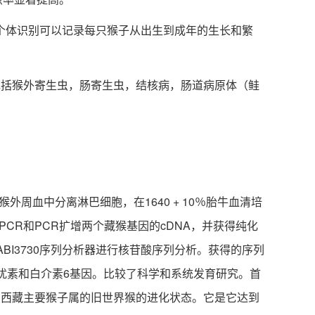
体识别可以记录每只猴子从出生到成年的生长和繁
括猴外寄生虫，肠寄生虫，结核病，肠道病原体（鲑
血中分离淋巴细胞，在1640 + 10％胎牛血清培
PCR和PCR扩增两个藏猴基因的cDNA，并获得纯化
ABI3730序列分析器进行核苷酸序列分析。获得的序列
扰素和白介素6基因。比较了科学和系统发育研究。首
了西藏主要猴子属的旧世界猴的进化状态。它是它达到