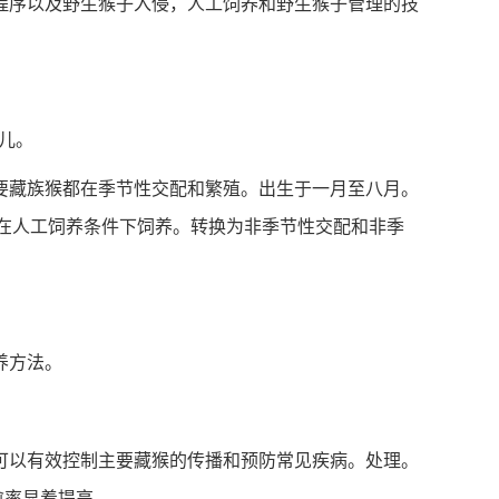
程序以及野生猴子入侵，人工饲养和野生猴子管理的技
儿。
藏族猴都在季节性交配和繁殖。出生于一月至八月。
可以在人工饲养条件下饲养。转换为非季节性交配和非季
养方法。
以有效控制主要藏猴的传播和预防常见疾病。处理。
愈率显着提高。