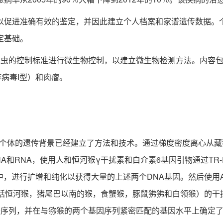
促进准确有效的鉴定，并因此建立个人档案和家谱遗传数据。个
定基础。
的控制标准进行微生物控制，以建立微生物检测方法。内容包
病毒I型）和肉瘤。
体的遗传背景已经建立了方法和技术。通过梯度密度离心从藏猴外周
A和RNA，使用人和恒河猴γ干扰素和白介素6基因引物通过TR-
胞中，进行扩增和纯化以获得大量的上述两个DNA基因。然后使用
包括恒河猴，猪尾巴以南的猴，食蟹猴，豚鼠狒狒和白领猴）的干
酸序列，并在与猕猴的两个基因序列紧密匹配的基因水平上确定