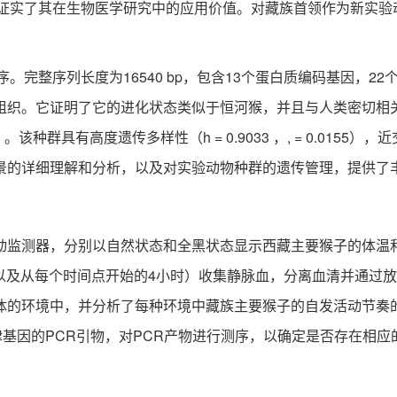
础，并证实了其在生物医学研究中的应用价值。对藏族首领作为新
。
整序列长度为16540 bp，包含13个蛋白质编码基因，22个
组织。它证明了它的进化状态类似于恒河猴，并且与人类密切相
p）。该种群具有高度遗传多样性（h = 0.9033 ，, = 0.0
景的详细理解和分析，以及对实验动物种群的遗传管理，提供了
器，分别以自然状态和全黑状态显示西藏主要猴子的体温和自发性
天以及从每个时间点开始的4小时）收集静脉血，分离血清并通过
体的环境中，并分析了每种环境中藏族主要猴子的自发活动节奏的
基因的PCR引物，对PCR产物进行测序，以确定是否存在相应的