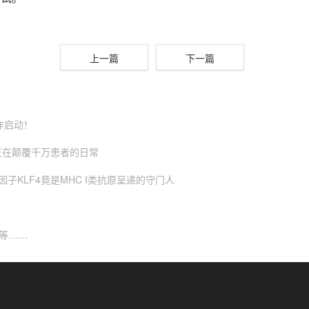
上一篇
下一篇
作启动！
正在颠覆千万患者的日常
因子KLF4竟是MHC I类抗原呈递的守门人
大等……