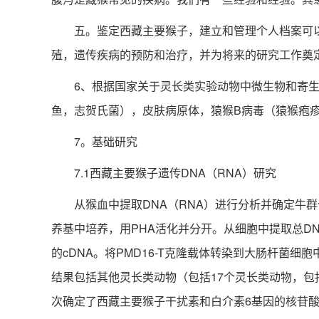
五。鉴定西藏主要猴子，建立和管理个人档案可以
殖，遗传疾病的预防和治疗，并为将来的研究工作奠
6、根据国家关于灵长类实验动物中微生物和寄生虫
鱼，志贺氏菌），皮肤病原体，猿猴B病毒（猿猴疱疹
7。基础研究
7.1西藏主要猴子遗传DNA（RNA）研究
从猴血中提取DNA（RNA）进行分析并确定牛群个
养基中培养，用PHA活化并分开。从细胞中提取总DN
的cDNA。将PMD16-T克隆载体转染到大肠杆菌细
结果包括其他灵长类动物（包括17个灵长类动物，
次确定了西藏主要猴子干扰素和白介素6基因的核苷