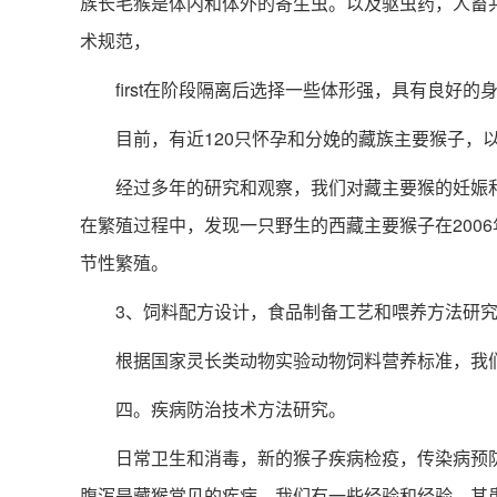
族长毛猴是体内和体外的寄生虫。以及驱虫药，人畜
术规范，
first在阶段隔离后选择一些体形强，具有良好的
目前，有近120只怀孕和分娩的藏族主要猴子，以
经过多年的研究和观察，我们对藏主要猴的妊娠和
在繁殖过程中，发现一只野生的西藏主要猴子在2006
节性繁殖。
3、饲料配方设计，食品制备工艺和喂养方法研究
根据国家灵长类动物实验动物饲料营养标准，我们
四。疾病防治技术方法研究。
日常卫生和消毒，新的猴子疾病检疫，传染病预防
腹泻是藏猴常见的疾病。我们有一些经验和经验。其患病