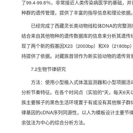
了99.4-99.8％，非常接近人类传染病医学的基
种群的遗传管理，提供了丰富的指导信息和理论依据
已经完成了西藏灵长类动物线粒体DNA的完整测序。完
结合来自其他物种的遗传数据库的信息来分析其遗传
现了两个新的假基因X23（2003bp）和X9（2180b
持提供了依据。对藏族首领作为新实验动物的遗传背
7.2生物节律研究
方法：使用小型植入式体温监测器和小型项圈活动监测
分析节奏特征。在各个时间点（实验的*天，每天6
族主要猴子的黑色生活环境置于有或没有其他猴子群
律基因的cDNA序列同源性，以人为模板设计主要节律
余弦法为中心的综合分析方法。