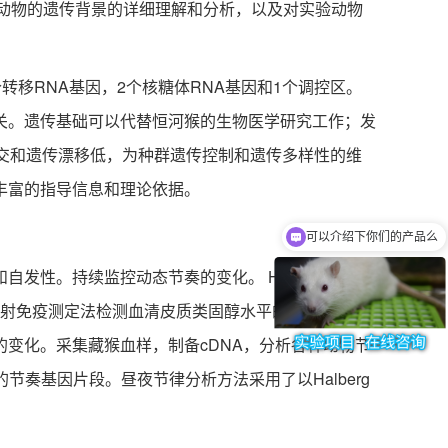
实验动物的遗传背景的详细理解和分析，以及对实验动物
转移RNA基因，2个核糖体RNA基因和1个调控区。
关。遗传基础可以代替恒河猴的生物医学研究工作；发
155），近交和遗传漂移低，为种群遗传控制和遗传多样性的维
丰富的指导信息和理论依据。
可以介绍下你们的产品么
。持续监控动态节奏的变化。 Halberg余弦法
放射免疫测定法检测血清皮质类固醇水平的变化。将藏
变化。采集藏猴血样，制备cDNA，分析各种动物节
节奏基因片段。昼夜节律分析方法采用了以Halberg