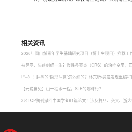
相关资讯
2026年国自然青年学生基础研究项目（博士生项目）推荐工
被鼻塞、头疼纠缠一生？慢性鼻窦炎（CRS）的治疗变局，
IF=81！肿瘤的“隐形斗篷”怎么织的？林东昕/吴晨发现重编程
【元说自免】山一程水一程，SLE的哪畔行？
2区TOP期刊撤回中国学者61篇论文！涉及复旦、交大、浙