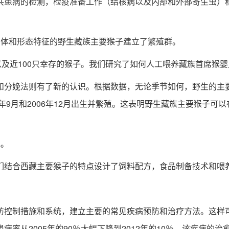
共患病的检测，检疫准备工作（结核病以及内部和外部寄生虫）
身体和形态特征的野生藏族主要猴子建立了繁殖群。
及近100只幸存的猴子。我们研究了如何人工喂养藏族首席猴婴
分娩法则有了新的认识。根据数据，无论季节如何，野生的主要
年9月和2006年12月出生并繁殖。这表明野生藏族主要猴子
。
结合西藏主要猴子的特点设计了饲料配方，食品制备技术和喂
控制措施和系统，建立主要的常见疾病预防和治疗方法。这样可
率从2005年的90％大幅下降到2012年的10％。该疾病的治