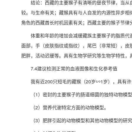
结论：西藏的主要猴子有清晰的昼夜节律，当从自
较。与生命有关；藏猴具有与人自发的内源性异步相
角色的西藏酋长时机因素有关；西藏主要的猴子节律分
体重和年龄的增加会减缓藏族主要猴子的脂质代谢
面部，手（皮肤指纹或指纹），尾巴（非常短），皮
肥胖，活动迟缓等。具有生物学研究等生物学特性，
7.4建议检测正常的血液图像和生化参考值
我有近200只短毛的藏猴（20岁∽1岁），具有
（1）密封的主要猴子的肠道细菌的独特动物模型
（2）营养代谢特定方面的动物模型。
（3）肥胖引起的动物模型和其他动物模型的研究