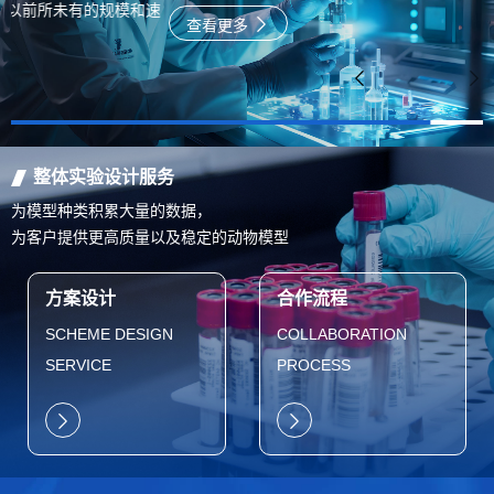
速
查看更多
整体实验设计服务
为模型种类积累大量的数据，
为客户提供更高质量以及稳定的动物模型
方案设计
合作流程
SCHEME DESIGN
COLLABORATION
SERVICE
PROCESS