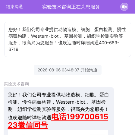
实验技术咨询正在为您服务
结束沟通
您好！我们公司专业提供动物造模、细胞、蛋白检测、慢性
病毒构建，Western-blot.、基因检测，組织学检测实验等
服务，很高兴为您服务！也欢迎随时详细沟通400-689-
6719
2026-08-06 03:48:07 开始沟通
实验技术咨询
您好！我们公司专业提供动物造模、细胞、蛋白
检测、慢性病毒构建，Western-blot.、基因检
测，組织学检测实验等服务，很高兴为您服务！
电话199700615
也欢迎随时详细沟通
23微信同号