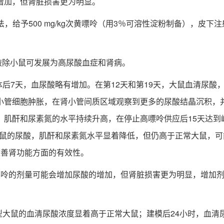
的增加，但肾脏损害更为明显。
法，给予500 mg/kg次黄嘌呤（用3％可溶性淀粉制备），皮下注
基因敲除小鼠可发展为高尿酸血症和肾病。
后7天，血尿酸略有增加。在第12天和第19天，大鼠血清尿酸
小管细胞肿胀，在肾小管间质区域观察到更多的尿酸结晶沉积，
肌酐和尿素氮的水平持续升高，在停止高嘌呤供应后15天达到
大鼠的尿酸，肌酐和尿素氮水平显着降低，但仍高于正常大鼠，
改善肾功能方面的有效性。
的剂量可能会增加尿酸的增加，但肾脏损害更为明显，增加剂
型大鼠的血清尿酸浓度显着高于正常大鼠；建模后24小时，血清