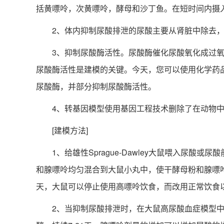
括黄嘌呤，次黄嘌呤，酵母和沙丁鱼。在短时间内摄
2、体内抑制尿酸排泄的尿酸主要从肾脏中除去，
3、抑制尿酸酶活性。尿酸酶催化尿酸氧化成过氧化
尿酸酶活性是建模的关键。今天，您可以使用化学药
尿酸酶，并部分抑制尿酸酶活性。
4、转基因模型使用基因工程技术删除了在动物中
[建模方法]
1、给雄性Sprague-Dawley大鼠喂入尿酸或
和腺嘌呤均匀混合到大鼠小丸中，使干酵母粉和腺嘌呤含量
天，大鼠可以停止使用高嘌呤饮食，而改用正常饮食
2、当抑制尿酸排泄时，在大鼠高尿酸血症模型中，雄性Wi