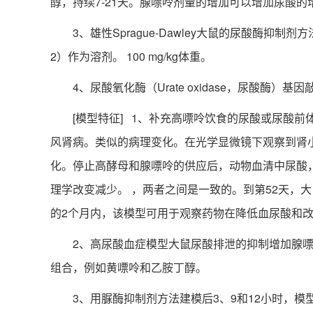
醇，持续7-21天。腺嘌呤剂量的增加可以增加尿酸
3、雄性Sprague-Dawley大鼠的尿酸酶抑制剂方
2）作为溶剂。 100 mg/kg体重。
4、尿酸氧化酶（Urate oxidase，尿酸酶）
[模型特征] 1、补充高嘌呤饮食的尿酸或尿酸前体
风肾病。类似的病理变化。在光学显微镜下观察到肾
化。停止高酵母和腺嘌呤的供应后，动物血清中尿酸，
理学改变减少。 ，两者之间是一致的。到第52天，
的2个月内，该模型可用于观察药物在降低血尿酸和
2、高尿酸血症模型大鼠尿酸排泄的抑制增加腺嘌呤
组合，例如黄嘌呤和乙胺丁醇。
3、用脲酶抑制剂方法建模后3、9和12小时，模