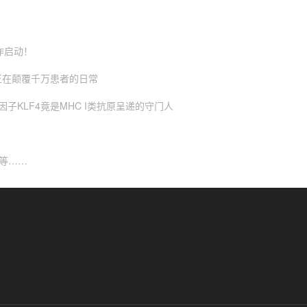
作启动！
正在颠覆千万患者的日常
因子KLF4竟是MHC I类抗原呈递的守门人
大等……