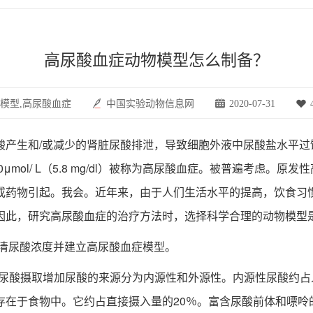
高尿酸血症动物模型怎么制备？
模型,高尿酸血症
中国实验动物信息网
2020-07-31
生和/或减少的肾脏尿酸排泄，导致细胞外液中尿酸盐水平过
妇女为350μmol/ L（5.8 mg/dl）被称为高尿酸血症。被普遍
或药物引起。我会。近年来，由于人们生活水平的提高，饮食习
因此，研究高尿酸血症的治疗方法时，选择科学合理的动物模型
清尿酸浓度并建立高尿酸血症模型。
尿酸摄取增加尿酸的来源分为内源性和外源性。内源性尿酸约占
存在于食物中。它约占直接摄入量的20％。富含尿酸前体和嘌呤