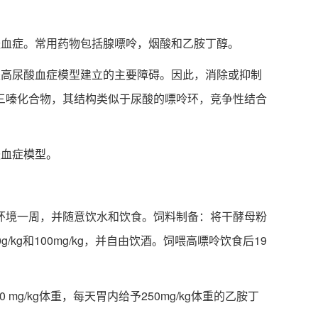
血症。常用药物包括腺嘌呤，烟酸和乙胺丁醇。
高尿酸血症模型建立的主要障碍。因此，消除或抑制
三嗪化合物，其结构类似于尿酸的嘌呤环，竞争性结合
血症模型。
中适应环境一周，并随意饮水和饮食。饲料制备：将干酵母粉
g和100mg/kg，并自由饮酒。饲喂高嘌呤饮食后19
g/kg体重，每天胃内给予250mg/kg体重的乙胺丁