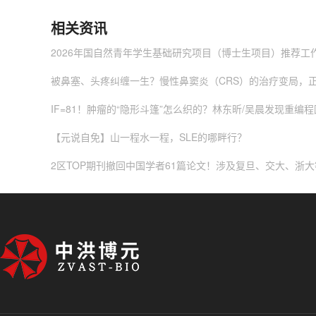
相关资讯
2026年国自然青年学生基础研究项目（博士生项目）推荐工
被鼻塞、头疼纠缠一生？慢性鼻窦炎（CRS）的治疗变局，
IF=81！肿瘤的“隐形斗篷”怎么织的？林东昕/吴晨发现重编程
【元说自免】山一程水一程，SLE的哪畔行？
2区TOP期刊撤回中国学者61篇论文！涉及复旦、交大、浙