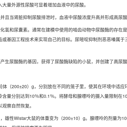
入大量外源性尿酸可显着增加血液中的尿酸。
并且当肾脏抑制尿酸排泄时，血液中尿酸浓度升高并形成高尿酸
氢和尿囊素。通常在建模中使用的啮齿动物中尿酸酶的存在是
品或基因工程技术来实现自己的目标。尿嘧啶抑制剂恶恶嗪属于
产生尿酸酶的基因，获得了尿酸酶缺陷的小鼠，并创建了高尿酸
尿酸前体（200±20）g，分别放在不同的笼子里，使其在环境
分别达到10％和0.1％。将酵母和腺嘌呤的摄入量限制在10g/k
以观察自然恢复。
star大鼠的体重变为（200±10）g。腺嘌呤的剂量为100 m