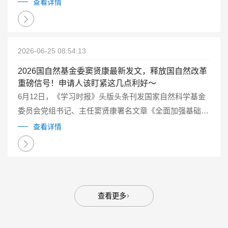
查看详情
2026-06-25 08:54:13
2026国自然基金委窦贤康最新发文，释放国自然改革
重磅信号！申请人该盯紧这几点利好～
6月12日，《学习时报》头版头条刊发国家自然科学基金
委员会党组书记、主任窦贤康署名文章《全面加强基础研
究 打牢科技强国建设根基》。这篇长文系统阐述了新时
查看详情
代“为什么要加强基础研究”“如何加强基础研究”等重大理
论和实践问题。...
查看更多