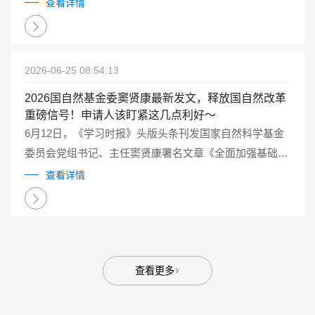
查看详情
2026-06-25 08:54:13
2026国自然基金委窦贤康最新发文，释放国自然改革
重磅信号！申请人该盯紧这几点利好～
6月12日，《学习时报》头版头条刊发国家自然科学基金
委员会党组书记、主任窦贤康署名文章《全面加强基础研
究 打牢科技强国建设根基》。这篇长文系统阐述了新时
查看详情
代“为什么要加强基础研究”“如何加强基础研究”等重大理
论和实践问题。...
查看更多