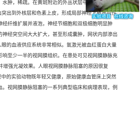
，水肿，稀疏。在黄斑附近的外丛状层中，视网膜水肿
血突出到外核层和色素上皮，形成局部神经上皮出血性
神经纤维扩展并液泡，神经节细胞和双极细胞明显肿
的神经突空间大大扩大，甚至形成囊肿，网状内部渗出
人眼的血液供应系统非常相似。氩激光被血红蛋白大量
影响至少一半的视网膜组织。在患处可见视网膜静脉充
并增强光凝效果。人眼视网膜静脉阻塞的原因很复
型中的实验动物既年轻又健康，原始健康血管床上突然
出血。视网膜静脉阻塞的一系列典型临床和病理表现，例