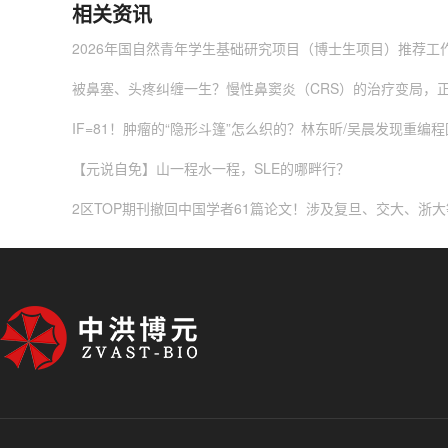
相关资讯
2026年国自然青年学生基础研究项目（博士生项目）推荐工
被鼻塞、头疼纠缠一生？慢性鼻窦炎（CRS）的治疗变局，
IF=81！肿瘤的“隐形斗篷”怎么织的？林东昕/吴晨发现重编程
【元说自免】山一程水一程，SLE的哪畔行？
2区TOP期刊撤回中国学者61篇论文！涉及复旦、交大、浙