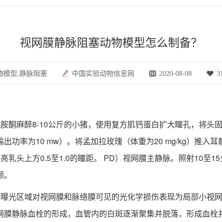
视网膜静脉阻塞动物模型怎么制备？
物模型,静脉阻塞
中国实验动物信息网
2020-08-08
3
方氯胺酮麻醉8-10公斤的小猪，使用复方肌钙蛋白扩大瞳孔，将
功率为10 mw）。将孟加拉玫瑰（体重为20 mg/kg）推
乳头上方0.5至1.0的瞳距。 PD）视网膜主静脉。照射10至
颤。
光区域对视网膜和脉络膜可见的光化学损伤表现为局部小视网
网膜静脉血栓的形成，血管内的白斑逐渐聚集并脱落，形成血栓