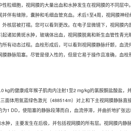
中性粒细胞，视网膜的大量出血和水肿发生在视网膜的不同层中
润并伴有缝隙，囊肿和毛细血管充血。术后1至4周，视网膜神经
，外核层被打褶。您可以看到更改。在电子显微镜下，视网膜内部
引起诸如黄斑水肿，玻璃体出血，视网膜脱离和新生血管性青光
的所有动态过程。血栓形成后，可以看到视网膜静脉纤颤，血流
网膜静脉阻塞。尽管是侵入性的，但是它易于操作且准确，血栓
 kg的健康成年猴子肌肉内注射1至2 mg/kg的氯胺酮盐酸盐，
三面体用氩蓝绿色激光（488514m）对上和下主视网膜静脉
为1 DD，使阻塞的静脉段薄而白，血流停滞，并曲折地扩张远
水肿，主要发生在后极，并包括视网膜的所有层。视网膜内静脉