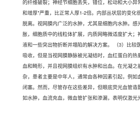
的纤维破裂；神经节细胞丢失，错位，松动和大小异
和增厚*严重，比正常人厚1-2倍。内部丛状层的变
脱离。视网膜内广泛的水肿，尤其是细胞内水肿。感
胀，细胞质中的线粒体扩展，内质网略微适度扩大；
液和一些突出物折断并塌陷的解决方案。 （3）比
吸收，但是当视网膜静脉被光凝结时，血红蛋白的热
血和畸形，并且视网膜组织有水肿和出血。在光凝之
杂，患者主要是中年人，通常由各种因素引起，例如血
闭塞。然而，尽管存在这些差异，但眼底荧光血管造影
如水肿，血流充血，微血管扩张和渗漏，表明仅激光