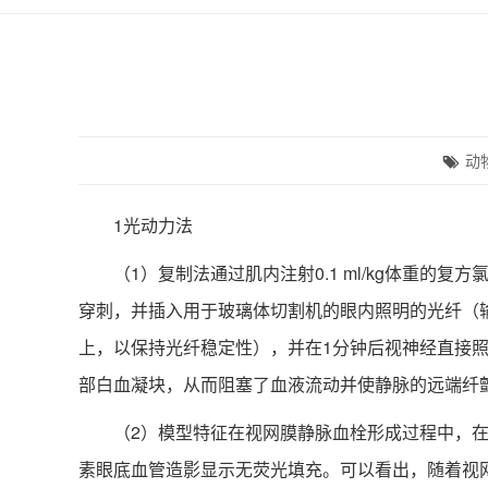
动
1光动力法
（1）复制法通过肌内注射0.1 ml/kg体重的复
穿刺，并插入用于玻璃体切割机的眼内照明的光纤（输出
上，以保持光纤稳定性），并在1分钟后视神经直接照亮
部白血凝块，从而阻塞了血液流动并使静脉的远端纤
（2）模型特征在视网膜静脉血栓形成过程中，在曝
素眼底血管造影显示无荧光填充。可以看出，随着视