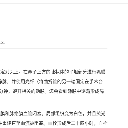
151
头固定到头上。在鼻子上方的睫状体的平坦部分进行巩膜
入耳静脉，并使用光纤（将曲折管的另一端固定在手术台
15分钟，避开相关的动脉。您会看到静脉中逐渐形成局
膜和脉络膜血管闭塞。局部组织变为白色，并且荧光
并重建直至血流被阻塞。血栓形成后二十四小时，血栓