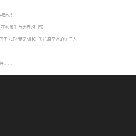
作启动！
正在颠覆千万患者的日常
因子KLF4竟是MHC I类抗原呈递的守门人
大等……