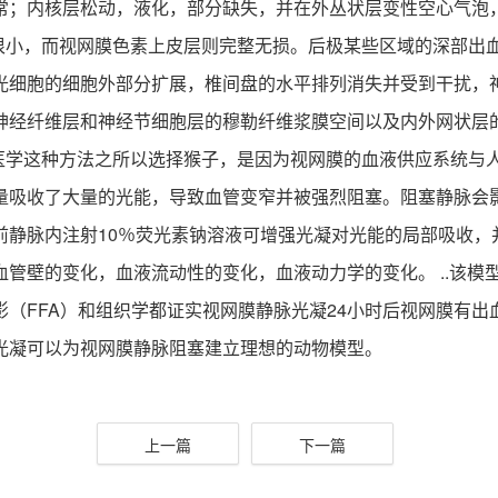
常；内核层松动，液化，部分缺失，并在外丛状层变性空心气泡
化很小，而视网膜色素上皮层则完整无损。后极某些区域的深部出
光细胞的细胞外部分扩展，椎间盘的水平排列消失并受到干扰，
神经纤维层和神经节细胞层的穆勒纤维浆膜空间以及内外网状层
较医学这种方法之所以选择猴子，是因为视网膜的血液供应系统与
量吸收了大量的光能，导致血管变窄并被强烈阻塞。阻塞静脉会
前静脉内注射10％荧光素钠溶液可增强光凝对光能的局部吸收，
管壁的变化，血液流动性的变化，血液动力学的变化。 ..该模
（FFA）和组织学都证实视网膜静脉光凝24小时后视网膜有
光凝可以为视网膜静脉阻塞建立理想的动物模型。
上一篇
下一篇