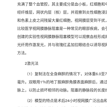
充满了整个血管腔，其主要成分是血小板，红细胞和
经纤维层，网状内层（核）层，并观察到炎性细胞浸
和色素上皮之间残留大量红细胞，视网膜层受到干扰
比较医学视网膜静脉阻塞是一种常见的眼部疾病，会
创建的实验性视网膜静脉阻塞模型可以观察血栓形成
光纤用作激发光，并与玫瑰红孟加拉眼结合以诱导视
方法。
2激光法
（1）复制法在全身麻醉的情况下，对体重6.0至7.0
毫升。双眼用1％的地丁胺麻醉角膜表面麻醉后，通过
脉上，以防止损坏相邻的动脉。阻塞的静脉段的长度约
（2）模型的特点是术后24小时视网膜广泛出血和