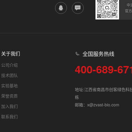
中
官方
全国服务热线
关于我们
400-689-67
公司介绍
技术团队
实验基地
地址:江西省南昌市创客绿色科
荣誉资质
栋
邮箱：x@zvast-bio.com
加入我们
联系我们