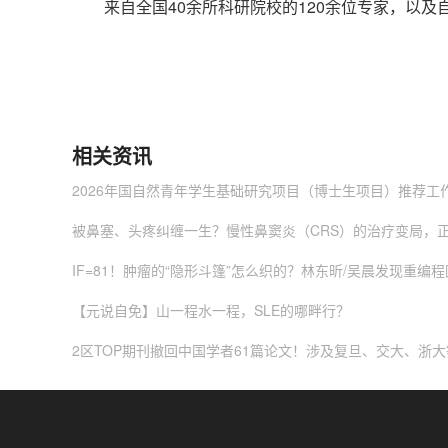
来自全国40余所科研院校的120余位专家，以及
相关资讯
2026年国自然青年学生基础研究项目（博士生项目）推荐工
被鼻塞、头疼纠缠一生？慢性鼻窦炎（CRS）的治疗变局，
IF=81！肿瘤的“隐形斗篷”怎么织的？林东昕/吴晨发现重编程
【元说自免】山一程水一程，SLE的哪畔行？
2区TOP期刊撤回中国学者61篇论文！涉及复旦、交大、浙