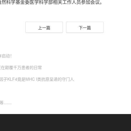
自然科学基金委医学科学部相关工作人员参加会议。
上一篇
下一篇
作启动！
正在颠覆千万患者的日常
因子KLF4竟是MHC I类抗原呈递的守门人
大等……