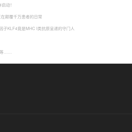
作启动！
正在颠覆千万患者的日常
因子KLF4竟是MHC I类抗原呈递的守门人
大等……