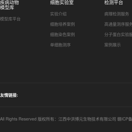
疾病动物
细胞实验室
检测平台
模型库
实验介绍
病理检测服务
模型库平台
细胞培养案例
高通量测序服
细胞染色案例
分子蛋白实验
单细胞测序
案例展示
友情链接:
All Rights Reserved 版权所有：江西中洪博元生物技术有限公司
赣ICP备