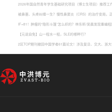
2026年国自然青年学生基础研究项目（博士生项目）推荐工
被鼻塞、头疼纠缠一生？慢性鼻窦炎（CRS）的治疗变局，
IF=81！肿瘤的“隐形斗篷”怎么织的？林东昕/吴晨发现重编程
【元说自免】山一程水一程，SLE的哪畔行？
2区TOP期刊撤回中国学者61篇论文！涉及复旦、交大、浙