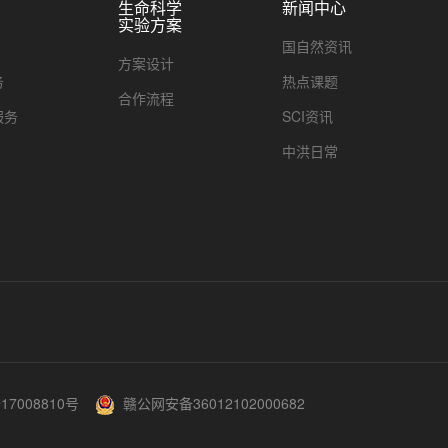
生命科学
新闻中心
实验方案
国自然资讯
方案设计
务
热点课题
合作流程
服务
SCI资讯
中洪日常
17008810号
赣公网安备36012102000682