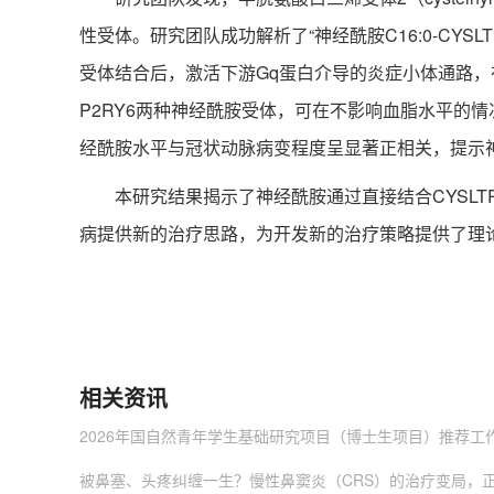
性受体。研究团队成功解析了“神经酰胺C16:0-CY
受体结合后，激活下游Gq蛋白介导的炎症小体通路，
P2RY6两种神经酰胺受体，可在不影响血脂水平的
经酰胺水平与冠状动脉病变程度呈显著正相关，提示
本研究结果揭示了神经酰胺通过直接结合CYSLTR
病提供新的治疗思路，为开发新的治疗策略提供了理
相关资讯
2026年国自然青年学生基础研究项目（博士生项目）推荐工
被鼻塞、头疼纠缠一生？慢性鼻窦炎（CRS）的治疗变局，