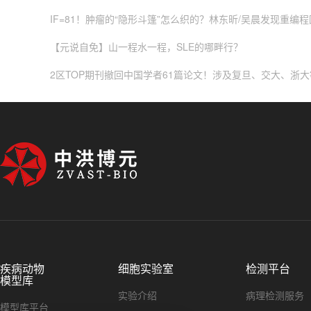
IF=81！肿瘤的“隐形斗篷”怎么织的？林东昕/吴晨发现重编程
【元说自免】山一程水一程，SLE的哪畔行？
2区TOP期刊撤回中国学者61篇论文！涉及复旦、交大、浙
疾病动物
细胞实验室
检测平台
模型库
实验介绍
病理检测服务
模型库平台