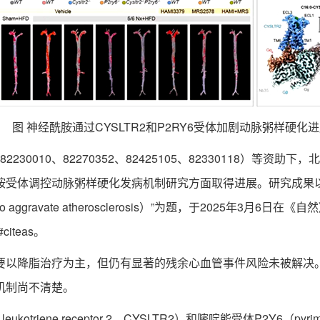
 神经酰胺通过CYSLTR2和P2RY6受体加剧动脉粥样硬化
30010、82270352、82425105、82330118）等
体调控动脉粥样硬化发病机制研究方面取得进展。研究成果以“C
2RY6 to aggravate atherosclerosis）”为题，于2025年
8#citeas。
以降脂治疗为主，但仍有显著的残余心血管事件风险未被解决。
机制尚不清楚。
iene receptor 2，CYSLTR2）和嘧啶能受体P2Y6（pyrimidi