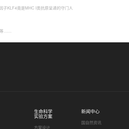
因子KLF4竟是MHC I类抗原呈递的守门人
大等……
生命科学
新闻中心
实验方案
国自然资讯
方案设计