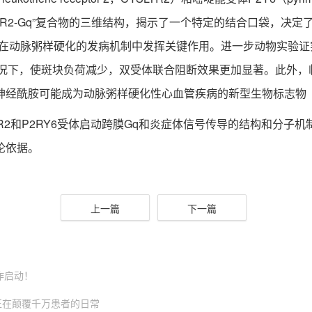
SLTR2-Gq”复合物的三维结构，揭示了一个特定的结合口袋，决定
在动脉粥样硬化的发病机制中发挥关键作用。进一步动物实验证实
情况下，使斑块负荷减少，双受体联合阻断效果更加显著。此外
神经酰胺可能成为动脉粥样硬化性心血管疾病的新型生物标志物
2和P2RY6受体启动跨膜Gq和炎症体信号传导的结构和分子
论依据。
上一篇
下一篇
作启动！
正在颠覆千万患者的日常