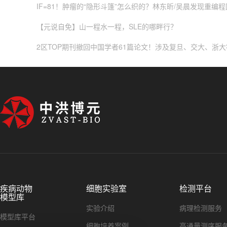
IF=81！肿瘤的“隐形斗篷”怎么织的？林东昕/吴晨发现重编程
【元说自免】山一程水一程，SLE的哪畔行？
2区TOP期刊撤回中国学者61篇论文！涉及复旦、交大、浙
疾病动物
细胞实验室
检测平台
模型库
实验介绍
病理检测服务
模型库平台
细胞培养案例
高通量测序服