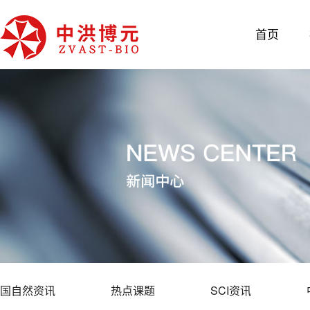
首页
国自然资讯
热点课题
SCI资讯