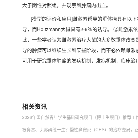
大于阴性对照组，并观察到肿瘤内出血。
[模型的评价和应用]雌激素诱导的垂体瘤具有以下
导，而Holtzmann大鼠具有2-6％的诱导。 
此，一些学者认为雌激素治疗大鼠的大多数垂体改变是
导的肿瘤可以继续生长到某些阶段，而不必依赖雌激素
可用于研究垂体肿瘤的发病机制，发病机制，临床治
相关资讯
2026年国自然青年学生基础研究项目（博士生项目）推荐工
被鼻塞、头疼纠缠一生？慢性鼻窦炎（CRS）的治疗变局，