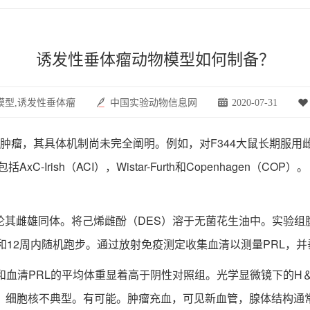
诱发性垂体瘤动物模型如何制备？
模型,诱发性垂体瘤
中国实验动物信息网
2020-07-31
肿瘤，其具体机制尚未完全阐明。例如，对F344大鼠长期服用
sh（ACI），Wistar-Furth和Copenhagen（COP）。 Holt
大鼠，不论其雌雄同体。将己烯雌酚（DES）溶于无菌花生油中。实验组
和12周内随机跑步。通过放射免疫测定收集血清以测量PRL，
和血清PRL的平均体重显着高于阴性对照组。光学显微镜下的H
细胞核不典型。有可能。肿瘤充血，可见新血管，腺体结构通常丢